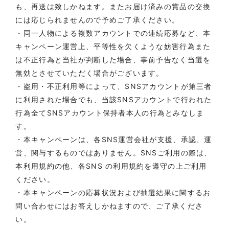
も、再送は致しかねます。またお届け済みの賞品の交換
には応じられませんので予めご了承ください。
・同一人物による複数アカウントでの連続応募など、本
キャンペーン運営上、平等性を欠くような妨害行為また
は不正行為と当社が判断した場合、事前予告なく当選を
無効とさせていただく場合がございます。
・盗用・不正利用等によって、
SNSアカウント
が第三者
に利用された場合でも、当該
SNSアカウント
で行われた
行為全て
SNSアカウント
保持者本人の行為とみなしま
す。
・本キャンペーンは、各SNS運営会社が支援、承認、運
営、関与するものではありません。SNSご利用の際は、
本利用規約の他、各SNS の利用規約を遵守の上ご利用
ください。
・本キャンペーンの応募状況および抽選結果に関するお
問い合わせにはお答えしかねますので、ご了承くださ
い。